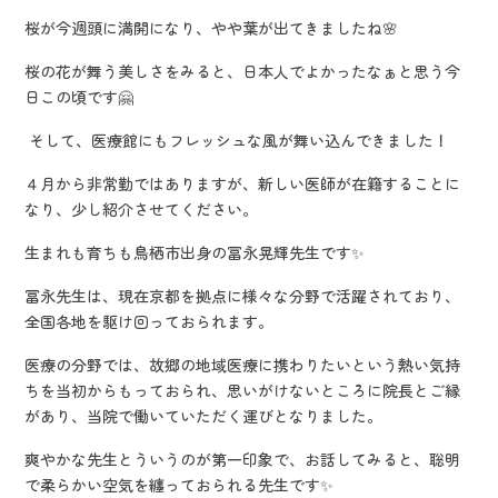
桜が今週頭に満開になり、やや葉が出てきましたね🌸
桜の花が舞う美しさをみると、日本人でよかったなぁと思う今
日この頃です🤗
そして、医療館にもフレッシュな風が舞い込んできました！
４月から非常勤ではありますが、新しい医師が在籍することに
なり、少し紹介させてください。
生まれも育ちも鳥栖市出身の冨永晃輝先生です✨
冨永先生は、現在京都を拠点に様々な分野で活躍されており、
全国各地を駆け回っておられます。
医療の分野では、故郷の地域医療に携わりたいという熱い気持
ちを当初からもっておられ、思いがけないところに院長とご縁
があり、当院で働いていただく運びとなりました。
爽やかな先生とういうのが第一印象で、お話してみると、聡明
で柔らかい空気を纏っておられる先生です✨