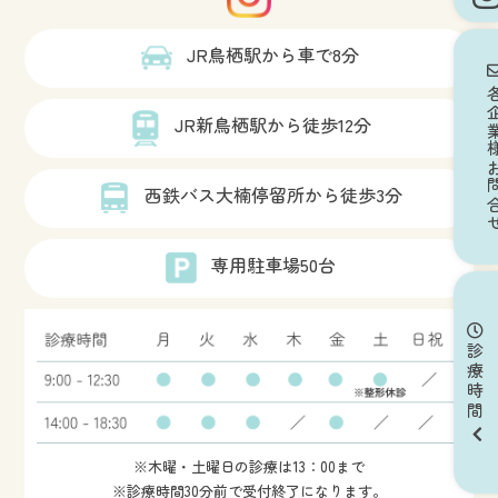
JR鳥栖駅から車で8分
各企業様
JR新鳥栖駅から徒歩12分
西鉄バス大楠停留所から徒歩3分
専用駐車場50台
診療時間
※木曜・土曜日の診療は13：00まで
※診療時間30分前で受付終了になります。