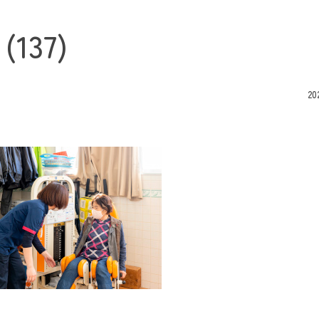
 (137)
20