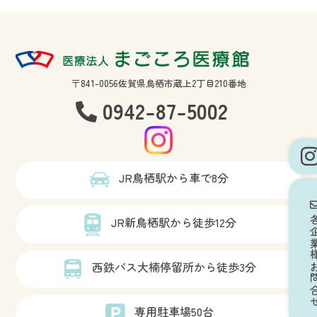
〒841-0056佐賀県鳥栖市蔵上2丁目210番地
0942-87-5002
JR鳥栖駅から車で8分
各企業様
JR新鳥栖駅から徒歩12分
西鉄バス大楠停留所から徒歩3分
専用駐車場50台