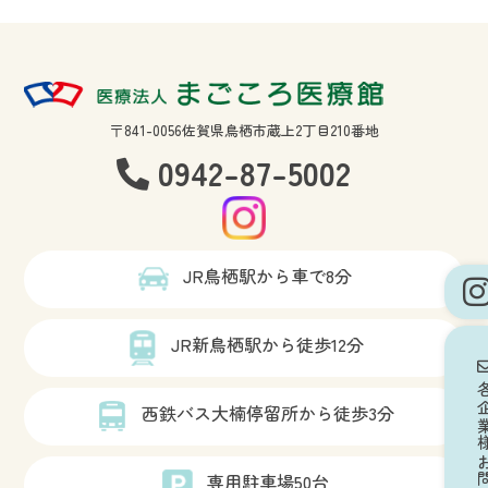
〒841-0056佐賀県鳥栖市蔵上2丁目210番地
0942-87-5002
JR鳥栖駅から車で8分
JR新鳥栖駅から徒歩12分
各企業様
西鉄バス大楠停留所から徒歩3分
専用駐車場50台